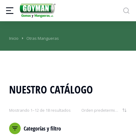
Estás aquí:
Inicio
Otras Mangueras
NUESTRO CATÁLOGO
Mostrando 1–12 de 18 resultados
Categorías y filtro