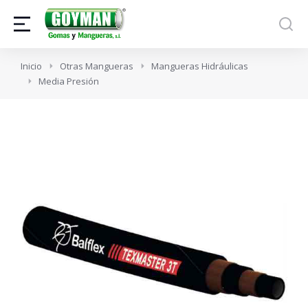
Estás aquí:
Inicio
Otras Mangueras
Mangueras Hidráulicas
Media Presión