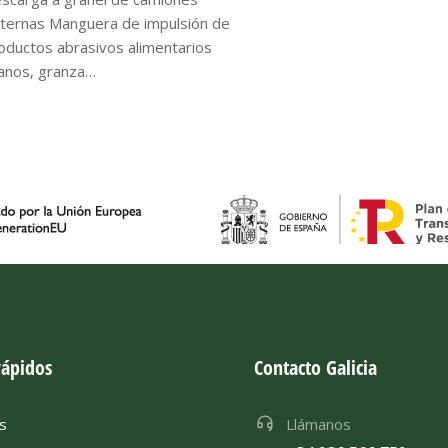
sternas Manguera de impulsión de
oductos abrasivos alimentarios
anos, granza…
rápidos
Contacto Galicia
s
Llámanos