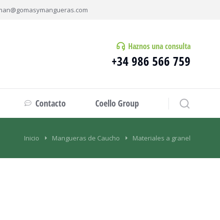
man@gomasymangueras.com
Haznos una consulta
+34 986 566 759
Contacto
Coello Group
Inicio
Mangueras de Caucho
Materiales a granel