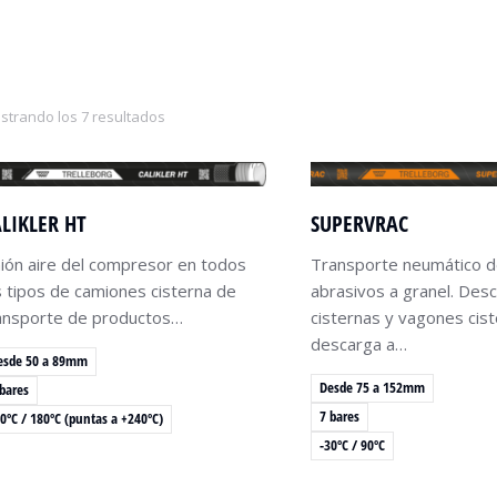
strando los 7 resultados
LIKLER HT
SUPERVRAC
ión aire del compresor en todos
Transporte neumático d
s tipos de camiones cisterna de
abrasivos a granel. Des
ansporte de productos…
cisternas y vagones cist
descarga a…
esde 50 a 89mm
Desde 75 a 152mm
 bares
7 bares
30ºC / 180ºC (puntas a +240ºC)
-30ºC / 90ºC