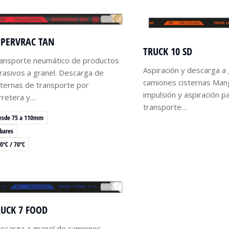
UPERVRAC TAN
TRUCK 10 SD
ansporte neumático de productos
Aspiración y descarga a 
rasivos a granel. Descarga de
camiones cisternas Man
sternas de transporte por
impulsión y aspiración p
rretera y…
transporte…
esde 75 a 110mm
 bares
0ºC / 70ºC
RUCK 7 FOOD
scarga a granel de camiones