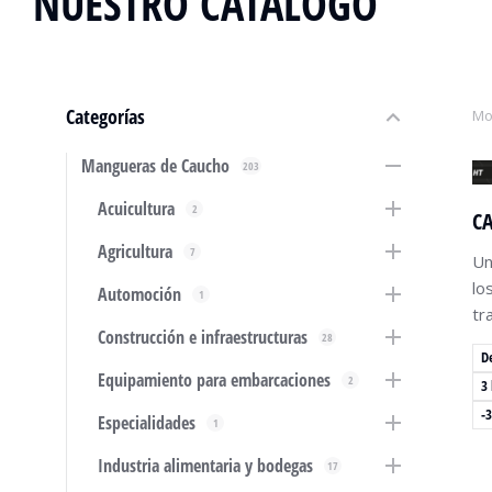
NUESTRO CATÁLOGO
Categorías
Mo
Mangueras de Caucho
203
Acuicultura
2
CA
Agricultura
7
Un
lo
Automoción
1
tr
Construcción e infraestructuras
28
D
Equipamiento para embarcaciones
2
3
-
Especialidades
1
Industria alimentaria y bodegas
17