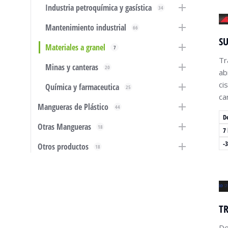
Industria petroquímica y gasística
34
Mantenimiento industrial
66
S
Materiales a granel
7
Tr
Minas y canteras
20
ab
ci
Química y farmaceutica
25
ca
Mangueras de Plástico
44
D
Otras Mangueras
18
7
-3
Otros productos
18
T
De