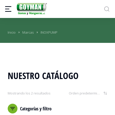
Estás aquí:
Inicio
Marcas
INOXPUMP
NUESTRO CATÁLOGO
Mostrando los 2 resultados
Categorías y filtro