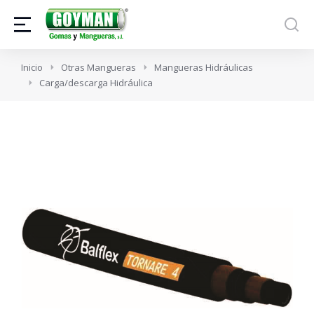
Estás aquí:
Inicio
Otras Mangueras
Mangueras Hidráulicas
Carga/descarga Hidráulica