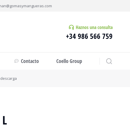
man@gomasymangueras.com
Haznos una consulta
+34 986 566 759
Contacto
Coello Group
y descarga
 L