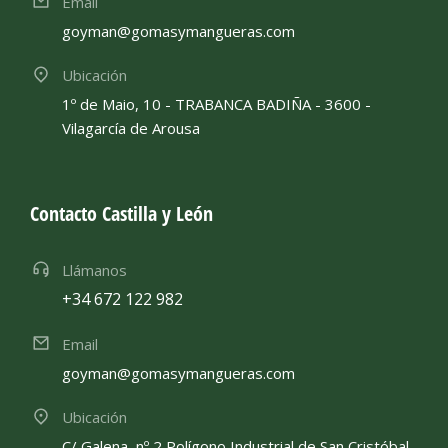
Email
goyman@gomasymangueras.com
Ubicación
1º de Maio, 10 - TRABANCA BADIÑA - 3600 -
Vilagarcía de Arousa
Contacto Castilla y León
Llámanos
+34 672 122 982
Email
goyman@gomasymangueras.com
Ubicación
C/ Galena, nº 2 Polígono Industrial de San Cristóbal