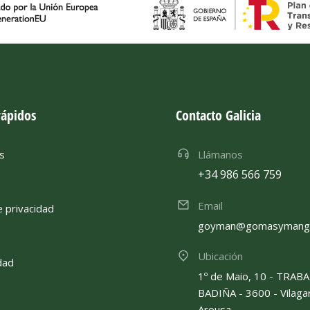
rápidos
Contacto Galicia
s
Llámanos
+34 986 566 759
Email
e privacidad
goyman@gomasymangu
Ubicación
dad
1º de Maio, 10 - TRAB
BADIÑA - 3600 - Vilaga
Arousa