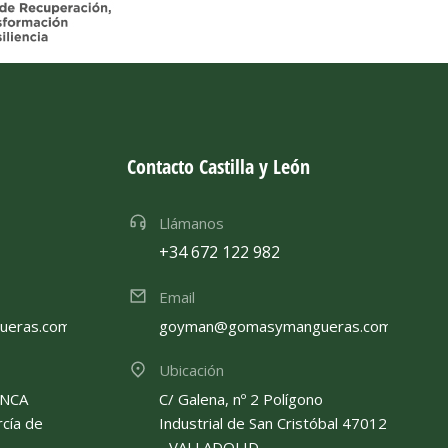
Contacto Castilla y León
Llámanos
+34 672 122 982
Email
eras.com
goyman@gomasymangueras.com
Ubicación
ANCA
C/ Galena, nº 2 Polígono
rcía de
Industrial de San Cristóbal 47012
- VALLADOLID